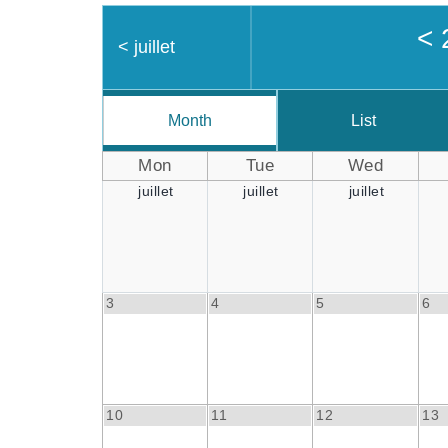
<
<
juillet
Month
List
Mon
Tue
Wed
juillet
juillet
juillet
3
4
5
6
10
11
12
13