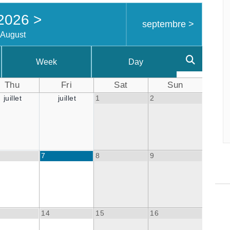
2026
>
septembre
>
August
Week
Day
Thu
Fri
Sat
Sun
juillet
juillet
1
2
7
8
9
14
15
16