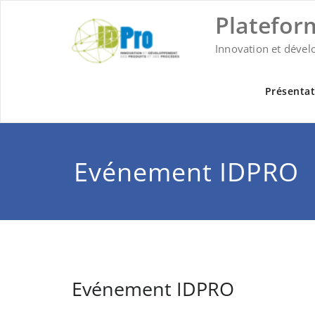
Skip
Platefor
to
content
Innovation et dével
Présentat
Evénement IDPRO
Evénement IDPRO