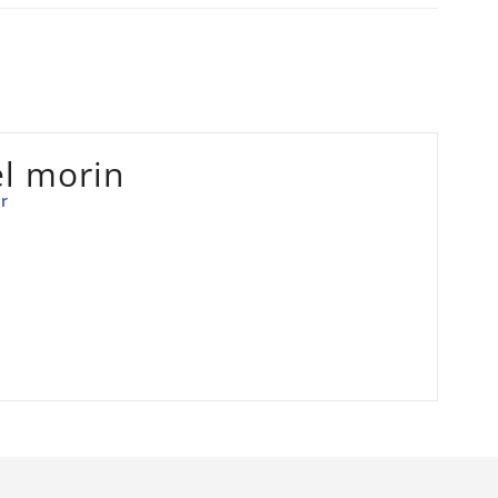
l morin
r