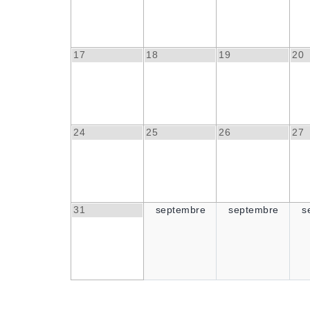
17
18
19
20
24
25
26
27
31
septembre
septembre
s