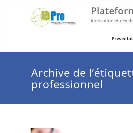
Skip
Platefor
to
content
Innovation et dével
Présentat
Archive de l’étiquet
professionnel