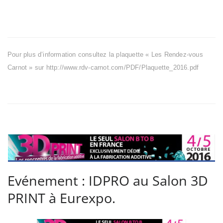
Pour plus d’information consultez la plaquette « Les Rendez-vous
Carnot » sur http://www.rdv-carnot.com/PDF/Plaquette_2016.pdf
Evénement : IDPRO au Salon 3D
PRINT à Eurexpo.