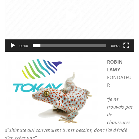
00:00
00:48
ROBIN
LAMY
FONDATEU
R
“Je ne
trouvais pas
de
chaussures
d’ultimate qui convenaient à mes besoins, donc j’ai décidé
d’en créer une”