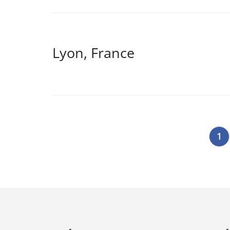
Lyon, France
Pagination
1
des
publications