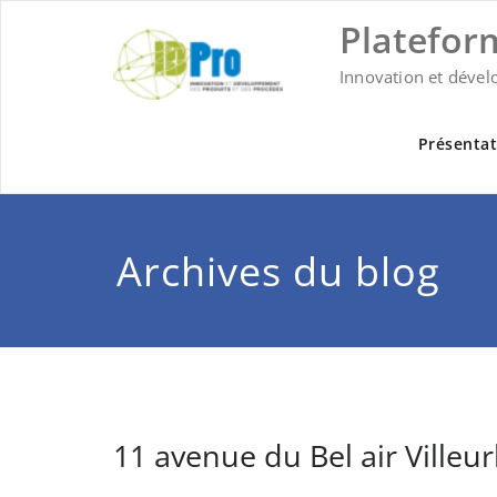
Skip
Platefor
to
content
Innovation et dével
Présentat
Archives du blog
11 avenue du Bel air Ville