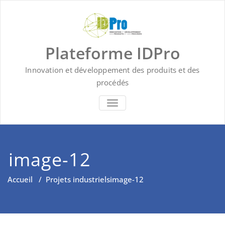
Skip
to
content
Plateforme IDPro
Innovation et développement des produits et des
procédés
BASCULER LA NAVIGATION
image-12
Accueil
/
Projets industriels
image-12