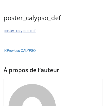
poster_calypso_def
poster_calypso_def
Navigation
Previous
CALYPSO
de
l’article
À propos de l’auteur