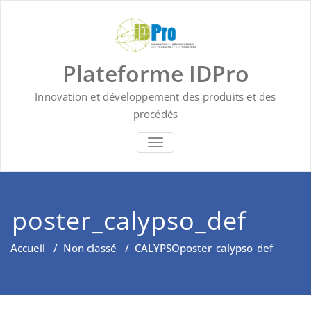
Skip
to
content
Plateforme IDPro
Innovation et développement des produits et des
procédés
BASCULER LA NAVIGATION
poster_calypso_def
Accueil
/
Non classé
/
CALYPSO
poster_calypso_def