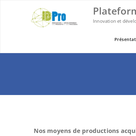
Skip
Platefor
to
content
Innovation et dével
Présentat
Nos moyens de productions acqu