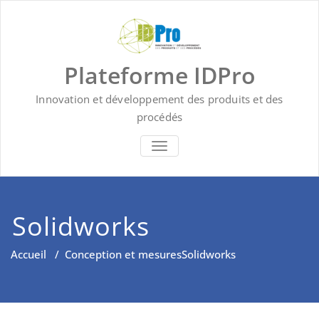
Skip
to
content
Plateforme IDPro
Innovation et développement des produits et des
procédés
BASCULER LA NAVIGATION
Solidworks
Accueil
/
Conception et mesures
Solidworks