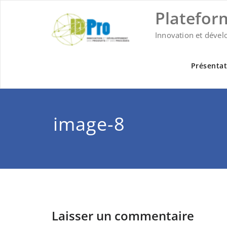
Skip
Platefor
to
content
Innovation et dével
Présentat
image-8
Laisser un commentaire