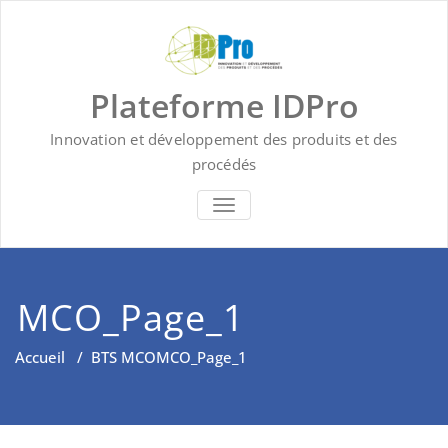
Skip
to
content
Plateforme IDPro
Innovation et développement des produits et des
procédés
BASCULER LA NAVIGATION
MCO_Page_1
Accueil
/
BTS MCO
MCO_Page_1