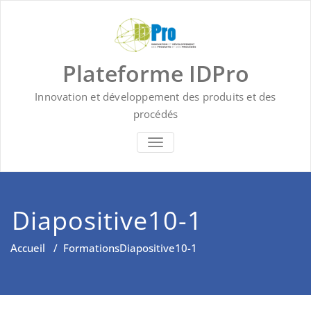
Skip
to
content
Plateforme IDPro
Innovation et développement des produits et des
procédés
BASCULER LA NAVIGATION
Diapositive10-1
Accueil
/
Formations
Diapositive10-1