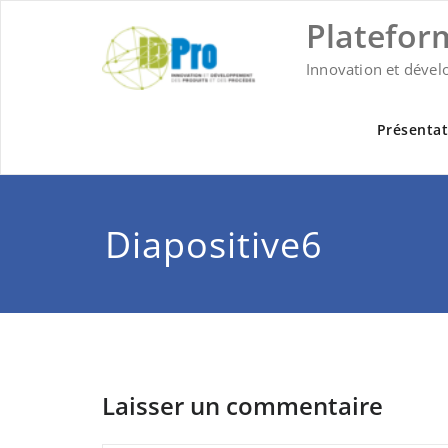
Skip
Platefor
to
content
Innovation et dével
Présentat
Diapositive6
Laisser un commentaire