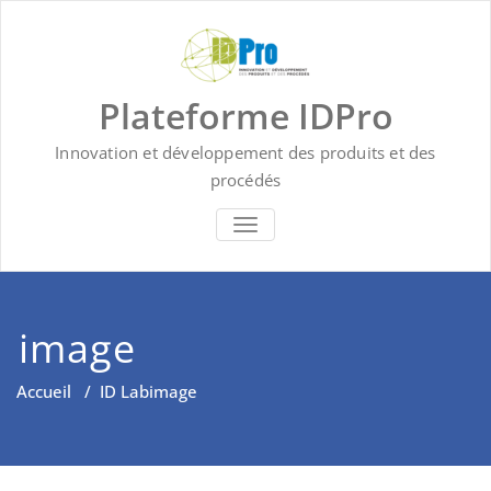
Skip
to
content
Plateforme IDPro
Innovation et développement des produits et des
procédés
BASCULER LA NAVIGATION
image
Accueil
/
ID Lab
image