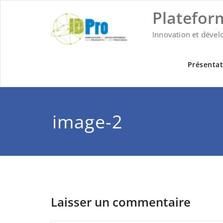
Skip
Platefor
to
content
Innovation et dével
Présentat
image-2
Laisser un commentaire