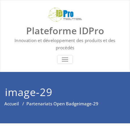
Skip
to
content
Plateforme IDPro
Innovation et développement des produits et des
procédés
BASCULER LA NAVIGATION
image-29
Accueil
/
Partenariats Open Badge
image-29