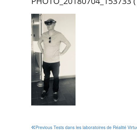
PHOTO_20180704_153733 (
Navigation
Previous
Tests dans les laboratoires de Réalité Virtu