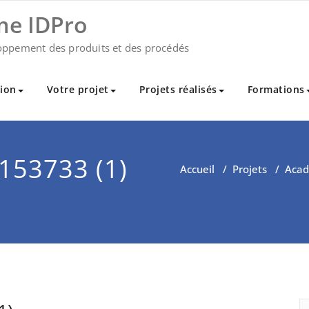
me IDPro
oppement des produits et des procédés
ion
Votre projet
Projets réalisés
Formations
53733 (1)
Accueil
/
Projets
/
Aca