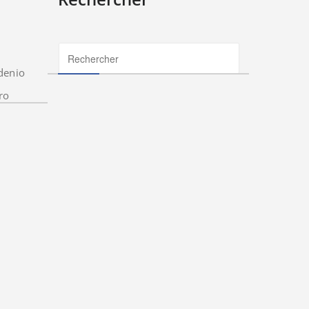
denio
ro