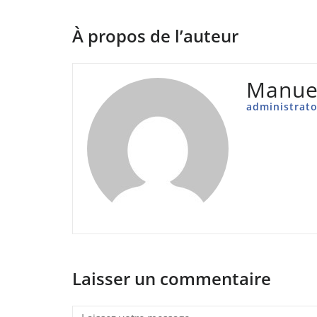
de
l’article
À propos de l’auteur
Manuel
administrato
Laisser un commentaire