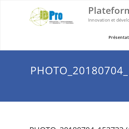
Skip
Platefor
to
content
Innovation et dével
Présentat
PHOTO_20180704_1