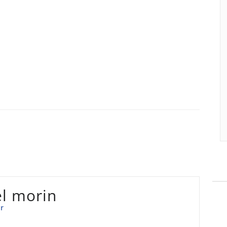
l morin
r