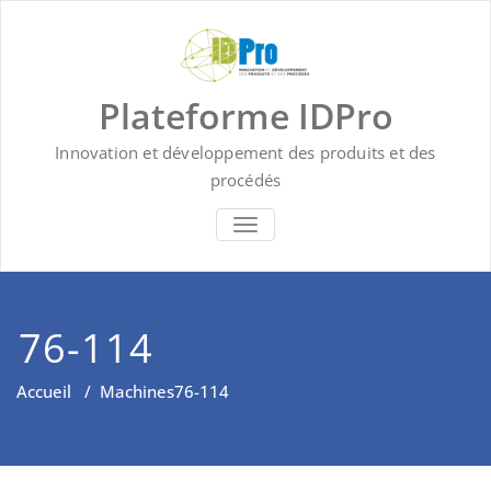
Skip
to
content
Plateforme IDPro
Innovation et développement des produits et des
procédés
BASCULER LA NAVIGATION
76-114
Accueil
/
Machines
76-114