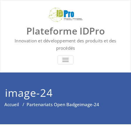
Skip
to
content
Plateforme IDPro
Innovation et développement des produits et des
procédés
BASCULER LA NAVIGATION
image-24
Accueil
/
Partenariats Open Badge
image-24